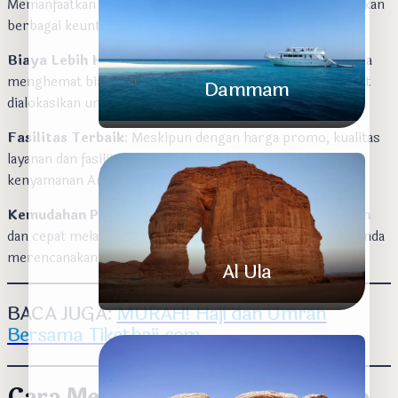
Memanfaatkan harga promo dari TiketHaji.com memberikan
Ibu Kota Modern di Gurun Pasir
berbagai keuntungan, antara lain:
Biaya Lebih Hemat
: Promo khusus memungkinkan Anda
menghemat biaya perjalanan, sehingga dana yang ada dapat
Dammam
dialokasikan untuk keperluan lain selama ibadah.
Fasilitas Terbaik
: Meskipun dengan harga promo, kualitas
layanan dan fasilitas tetap menjadi prioritas, memastikan
kenyamanan Anda selama beribadah.
Kota Pelabuhan Indah di Teluk Persia
Kemudahan Pemesanan
: Proses pemesanan yang mudah
dan cepat melalui platform TiketHaji.com memudahkan Anda
merencanakan perjalanan tanpa repot.
Al Ula
BACA JUGA:
MURAH! Haji dan Umrah
Bersama Tikethaji.com
Permata Tersembunyi di Gurun