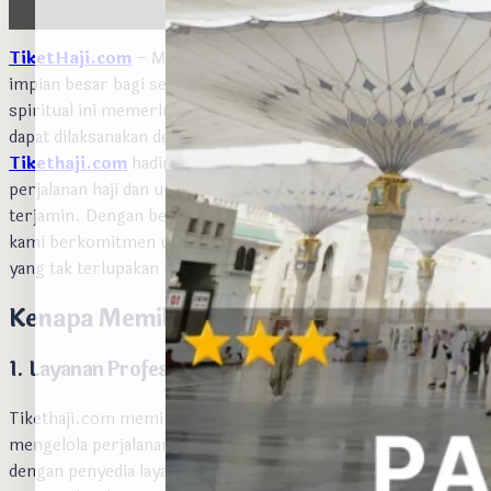
TiketHaji.com
– Melaksanakan ibadah haji dan umrah adalah
impian besar bagi setiap umat Muslim. Namun, perjalanan
spiritual ini memerlukan perencanaan yang matang agar
dapat dilaksanakan dengan lancar dan khusyuk.
Tikethaji.com
hadir untuk membantu merencanakan
perjalanan haji dan umrah dengan mudah, nyaman, dan
terjamin. Dengan berbagai pilihan paket dan layanan terbaik,
kami berkomitmen untuk memberikan pengalaman ibadah
yang tak terlupakan bagi sahabat tikethaji dan keluarga.
Kenapa Memilih Tikethaji.com?
1. Layanan Profesional dan Terpercaya
Tikethaji.com memiliki pengalaman bertahun-tahun dalam
mengelola perjalanan haji dan umrah. Kami bekerja sama
dengan penyedia layanan terbaik di Makkah dan Madinah untuk