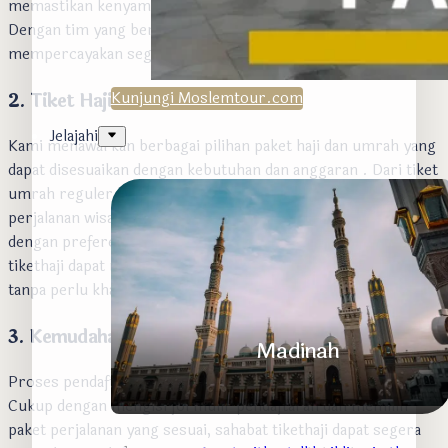
memastikan kenyamanan selama berada di Tanah Suci.
Dengan tim yang berpengalaman, sahabat tikethaji dapat
mempercayakan segala persiapan perjalanan kepada kami.
2. Tiket Haji dan Umrah
Termurah
Kunjungi Moslemtour.com
Jelajahi
Kami menawarkan berbagai pilihan paket haji dan umrah yang
dapat disesuaikan dengan kebutuhan dan anggaran . Dari tiket
umrah reguler hingga paket haji plus yang mencakup
perjalanan wisata Islami, semua dapat diatur agar sesuai
dengan preferensi. Dengan harga yang termurah, sahabat
tikethaji dapat mendapatkan pengalaman ibadah yang optimal
tanpa perlu khawatir tentang biaya.
3. Kemudahan Proses Pendaftaran
Madinah
Proses pendaftaran di
Tikethaji.com
sangat mudah dan cepat.
Cukup dengan mengisi formulir pendaftaran dan memilih
paket perjalanan yang sesuai, sahabat tikethaji dapat segera