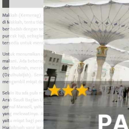
Makkah (Kemenag) — Jemaah Haji Indonesia yang sudah tiba
di Makkah, tentu tidak melepaskan kesempatan untuk
beribadah dengan sebaik-baiknya. Sambil menunggu masa
puncak haji, sebagian jemaah memanfaatkan waktu yang
tersedia untuk menunaikan umrah.
Untuk menunaikan umrah, jemaah haji wajib mengambil miqat
makani. Ada beberapa pilihan miqat. Bagi jemaah yang datang
dari Madinah, mereka mengambil miqat di Bir Ali
(Dzulhulaifah). Sementara yang dari Asia dan Yaman, mereka
mengambil miqat dari Yalamlam.
Selain itu ada pula miqat Al-Juhfah, yaitu miqat bagi penduduk
Arab Saudi Bagian Utara dan Afrika Barat Bagian Utara;
qarnul Manazil, yaitu miqat bagi penduduk Najd, Irak dan Iran
yang melewatinya. Ada pula Dzatu Irqin (Adh-Dharibah),
yaitu miqat bagi penduduk Irak yang melewatinya, dan
Hudaibiyah yang jaraknya sekitar 25 km dari Masjidil Haram.