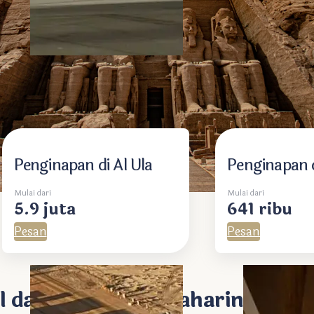
Penginapan di Al Ula
Penginapan d
Mulai dari
Mulai dari
5.9 juta
641 ribu
Pesan
Pesan
l dan Festival Mataharinya