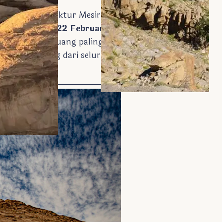
ahakarya arsitektur Mesir
 pada tanggal
22 Februari
ung dewa di ruang paling
n dan arkeolog dari seluruh