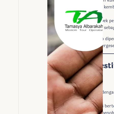
1244 SM
: Peresmian kui
1813 M
: Ditemukan kemba
berabad-abad.
1964-1968 M
: Proyek p
1979 M
: Ditetapkan seb
Festival Matahari
tetap dipe
perubahan kecil akibat perge
Pentingnya Festi
Alasan Astronomi
:
Poros candi sejajar deng
precession
.
Tanggal 22 Februari ber
Oktober menandai penob