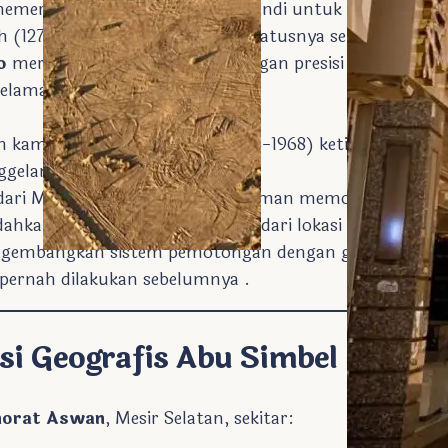
emerintahkan pembangunan candi untuk memperinga
 (1274 SM) dan meneguhkan statusnya sebagai dewa .
o
merancang orientasi candi dengan presisi mengguna
elama berabad-abad.
kampanye penyelamatan (1964-1968) ketika pemban
elamkan candi .
ari Mesir, Italia, Swedia, dan Jerman memotong candi m
hkannya 65 meter lebih tinggi dari lokasi asli .
embangkan sistem pemotongan dengan gergaji kabel d
pernah dilakukan sebelumnya .
si Geografis Abu Simbel
norat Aswan
, Mesir Selatan, sekitar: