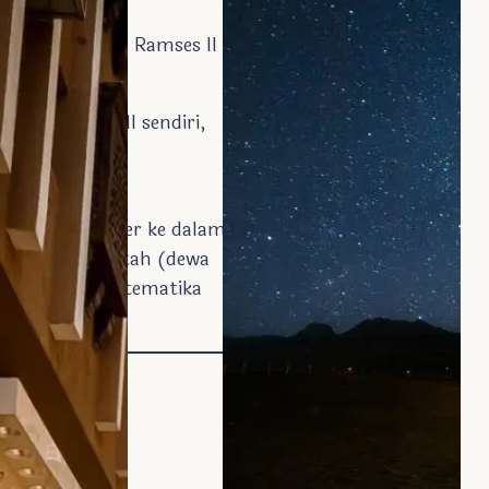
ntahan Firaun Ramses II
asi Ramses II sendiri,
ma Ramses II.
nembus 65 meter ke dalam Kuil
Hanya patung Ptah (dewa
ronomi dan matematika
?