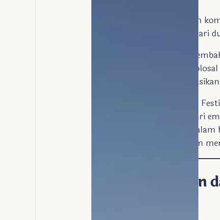
Candi Abu Simbel
adalah kom
(1279-1213 SM). Terdiri dari 
Kuil Besar
: Dipersembah
dengan 4 patung kolosal 
Kuil Kecil
: Didedikasika
Festival Matahari
(Sun Festi
Besar, menerangi tiga dari e
kegelapan) yang tetap dalam
bangsa Mesir Kuno dalam men
Pembangunaan d
Pembangun Asli
: