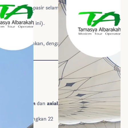
elah terkubur pasir selama
300 juta hari ini).
lainnya.
 candi dipindahkan, dengan
ungan
zenith sun
dan
axial
amses II, sedangkan 22