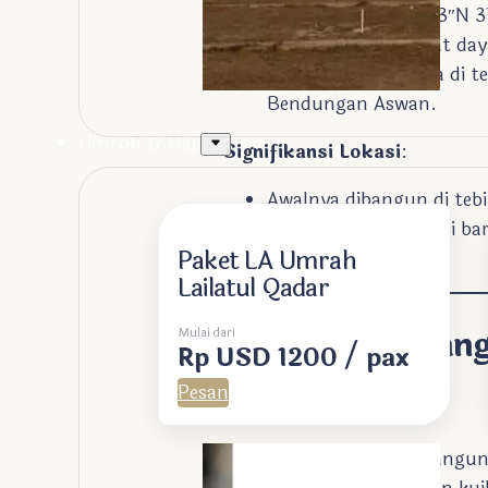
Koordinat
: 22°20’13″N 3
Jarak
: 280 km barat day
Lingkungan
: Berada di t
Bendungan Aswan.
Umroh & Haji
Signifikansi Lokasi
:
Awalnya dibangun di tebi
Pemindahan ke lokasi ba
Paket LA Umrah
0,5 derajat .
Lailatul Qadar
Sejarah Pembang
Mulai dari
Rp USD 1200 / pax
Pesan
Linimasa Abu Simbel
:
c. 1264 SM
: Pembanguna