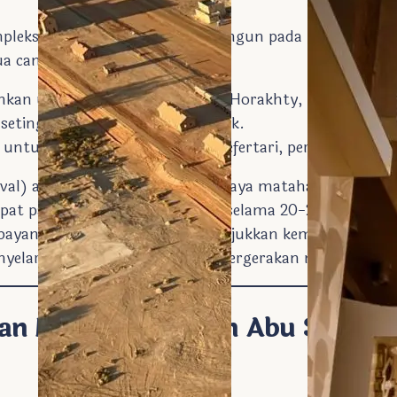
pleks kuil batu pahat yang dibangun pada masa pemeri
dua candi utama:
kan untuk dewa Amun-Ra, Ra-Horakhty, Ptah, dan deifik
setinggi 20 meter di pintu masuk.
n untuk dewi Hathor dan Ratu Nefertari, permaisuri uta
val) adalah fenomena ketika cahaya matahari pagi me
mpat patung di ruang sanctuary selama 20-25 menit. 
 bayangan . Fenomena ini menunjukkan kemahiran ast
yelaraskan bangunan dengan pergerakan matahari.
an Menyelamatkan Abu Simbel