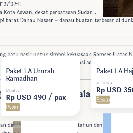
1°37’32″E
a Kota Aswan, dekat perbatasan Sudan .
epi barat Danau Nasser – danau buatan terbesar di duni
ng batu pasir untuk simbol kekuasaan Ramses II atas N
ru tetap mempertahankan orientasi astronomi aslinya 
Paket LA Umrah
Paket LA Haj
Ramadhan
Mulai dari
Rp USD 35
unan dan Penyelesaiannya
Mulai dari
Rp USD 490 / pax
Pesan
Pesan
n dimulai, memakan waktu 20 tahun dengan 1.500 pek