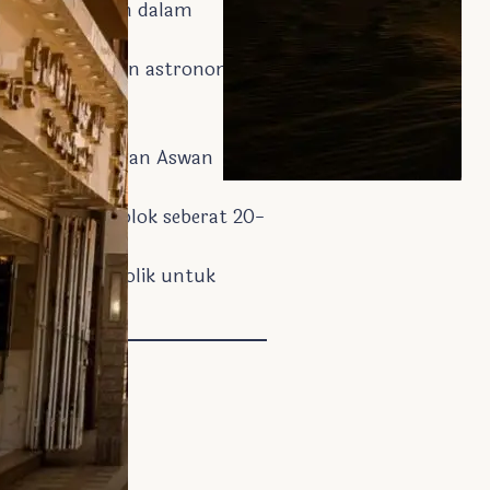
ti kemenangan dalam
kan pengetahuan astronomi
gunan Bendungan Aswan
enjadi 1.035 blok seberat 20-
an crane hidrolik untuk