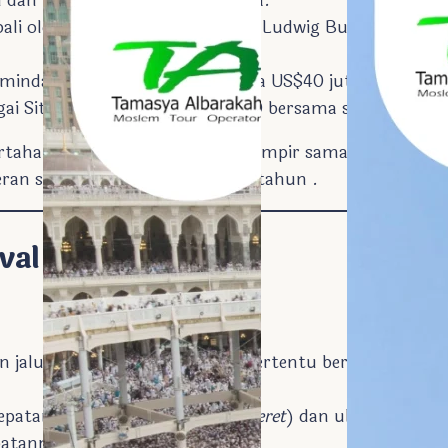
l dan pelaksanaan ritual pertama.
li oleh penjelajah Swiss Johann Ludwig Burckhardt set
emindahan UNESCO dengan biaya US$40 juta (setara US$
agai Situs Warisan Dunia UNESCO bersama situs Nubian 
rtahankan pada tanggal yang hampir sama meski lokasi
seran sumbu bumi selama 3.200 tahun .
val Matahari
an jalur matahari pada tanggal tertentu berkat perhit
tepatan dengan musim panen (
Peret
) dan ulang tahun R
atannya .