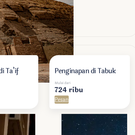
i Ta’if
Penginapan di Tabuk
Mulai dari
724 ribu
Pesan