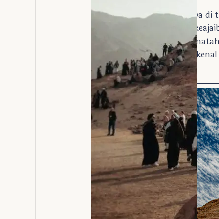
Di selatan Mesir, tepatnya di
Kuno yang menyimpan keajaib
dan 22 Oktober
, sinar mata
dalam. Peristiwa yang dikenal
dunia.