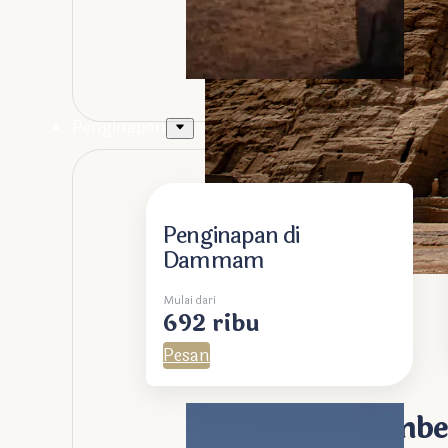
Penginapan
Penginapan di
Dammam
Photo by
Mulai dari
Michael Starkie
692 ribu
on
Pesan
Unsplash
Candi Abu Simbe