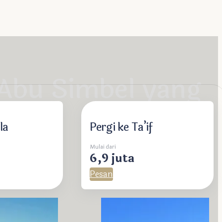
 Abu Simbel yang
la
Pergi ke Ta’if
Mulai dari
6,9 juta
Pesan