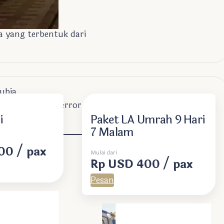
a yang terbentuk dari
ubia.
dengan margin error hanya
i
Paket LA Umrah 9 Hari
7 Malam
00 / pax
Mulai dari
Rp USD 400 / pax
Pesan
erja .