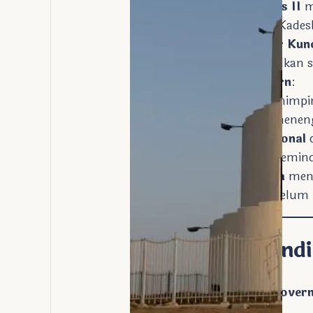
Firaun Ramses II
m
Pertempuran Kadesh
Arsitek Mesir Kun
yang dikumpulkan s
Penyelamat Modern
:
UNESCO
memimpin 
mengancam menengg
Tim Internasional
d
30 ton, lalu meminda
Insinyur Italia
meng
operasi yang belum 
Lokasi dan Kondi
Abu Simbel terletak di
Gover