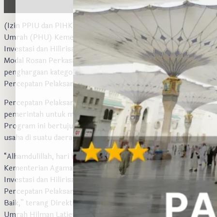
(Izin PPIU dan PIHK) — Ditjen Penyelenggaraan Haji dan
Umrah (PHU) Kemenag mendapat penghargaan dari Menteri
Investasi dan Hilirisasi/Kepala Badan Koordinasi Penanaman
Modal Rosan Perkasa Roeslani. Kemenag meraih
penghargaan kategori ‘Sangat Baik’ atas Penilaian Kinerja
Percepatan Pelaksanaan Berusaha Tahun 2024.
Percepatan Pelaksanaan Berusaha adalah program
pemerintah untuk mempermudah proses perizinan usaha.
Program ini bertujuan untuk meningkatkan investasi dan
usaha di suatu daerah.
“Alhamdulillah, hari ini kami mendapat kabar baik,
Kementerian Agama mendapat penghargaan dari Menteri
Investasi dan Hilirisasi Rosan Perkasa Roeslani. Program
Percepatan Pelaksanaan Berusaha masuk kategori Sangat
Baik,” terang Direktur Jenderal Penyelenggaraan Haji dan
Umrah Hilman Latief di Jakarta, Jumat (7/2/2025).