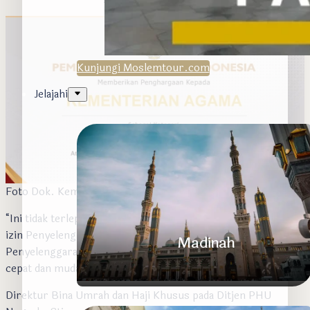
Kunjungi Moslemtour.com
Jelajahi
Foto Dok. Kemenag
“Ini tidak terlepas dari transformasi pada proses pengurusan
izin Penyelenggara Perjalanan Ibadah Umrah (PPIU) dan
Madinah
Penyelenggara Ibadah Haji Khusus (PIHK) yang semakin
cepat dan mudah,” sambungnya.
Direktur Bina Umrah dan Haji Khusus pada Ditjen PHU