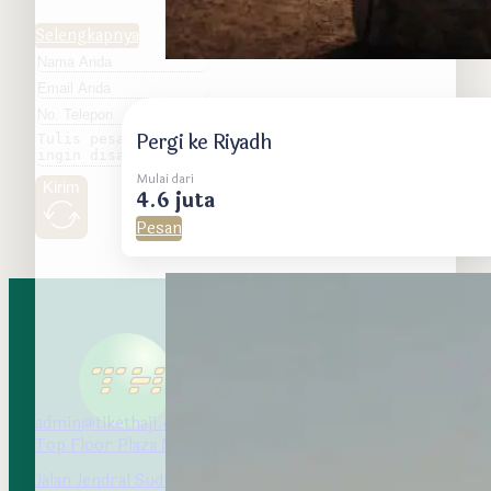
Selengkapnya
Pergi ke Riyadh
Mulai dari
Kirim
4.6 juta
Pesan
admin@tikethaji.com
Top Floor Plaza Marein
Jalan Jendral Sudirman Kav 76-78 Setiabudi, Jakarta