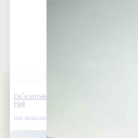
Do’a untuk Orang yang Hendak Pergi
Haji
Doa
,
Serba-serbi
- 2024-09-12