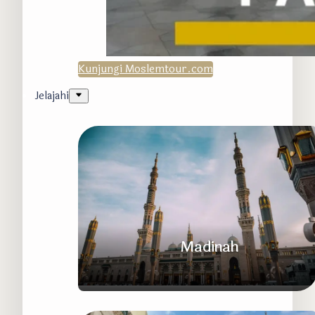
Kunjungi Moslemtour.com
Jelajahi
Madinah