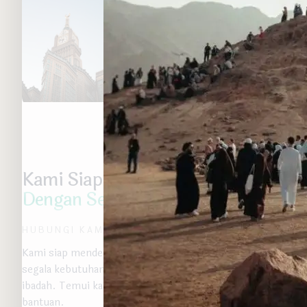
Kami Siap
Membantu Anda
Dengan Senang Hati
HUBUNGI KAMI
Kami siap mendengarkan dan membantu Anda dengan
segala kebutuhan dan informasi terkait perjalanan
ibadah. Temui kami kapan saja untuk mendapatkan
bantuan.