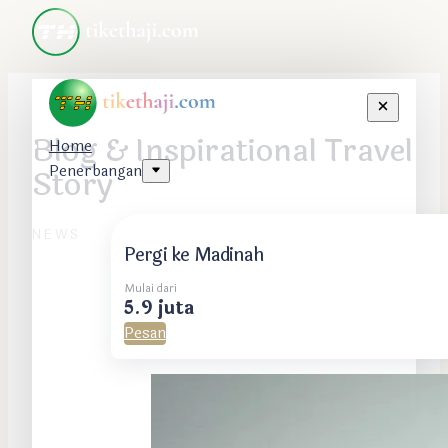
Blog & Inspirational Travel
Home
Penerbangan
Story
NEWS
Pergi ke Madinah
Mulai dari
5.9 juta
Pesan