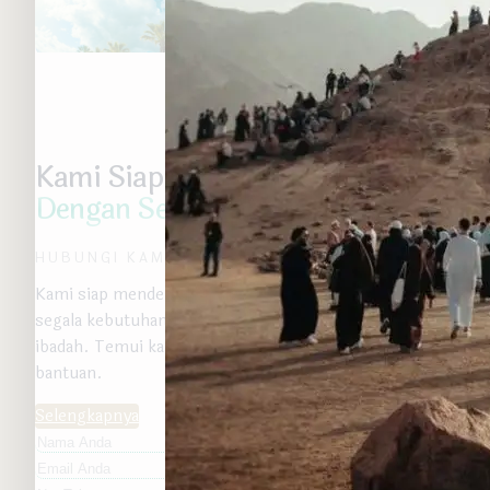
Kami Siap
Membantu Anda
Dengan Senang Hati
HUBUNGI KAMI
Kami siap mendengarkan dan membantu Anda dengan
segala kebutuhan dan informasi terkait perjalanan
ibadah. Temui kami kapan saja untuk mendapatkan
bantuan.
Selengkapnya