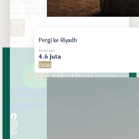
Kirim
Pergi ke Riyadh
Mulai dari
4.6 juta
Pesan
admin@tikethaji.com
Top Floor Plaza Marein
Jalan Jendral Sudirman Kav 76-78 Setiabudi, Jakarta
12910