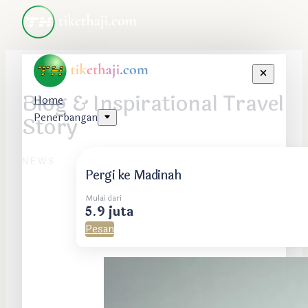
Blog & Inspirational Travel
Home
Penerbangan
Story
NEWS
Pergi ke Madinah
Mulai dari
5.9 juta
Pesan