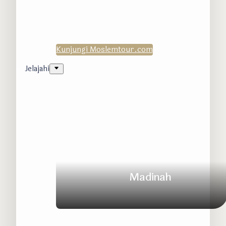
Kunjungi Moslemtour.com
Jelajahi
Madinah