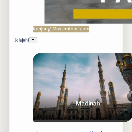
Kunjungi Moslemtour.com
Jelajahi
Madinah