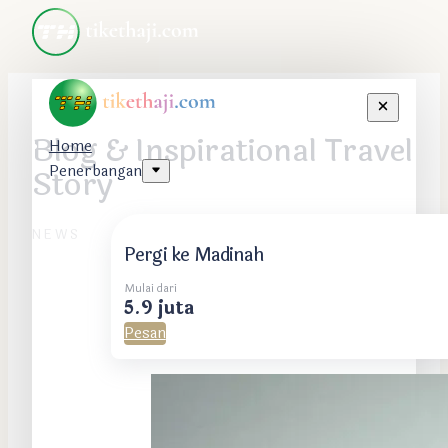
Blog & Inspirational Travel
Home
Penerbangan
Story
NEWS
Pergi ke Madinah
Mulai dari
5.9 juta
Pesan