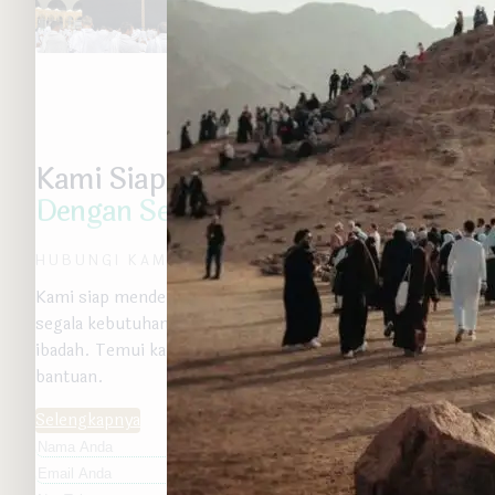
Kami Siap
Membantu Anda
Dengan Senang Hati
HUBUNGI KAMI
Kami siap mendengarkan dan membantu Anda dengan
segala kebutuhan dan informasi terkait perjalanan
ibadah. Temui kami kapan saja untuk mendapatkan
bantuan.
Selengkapnya