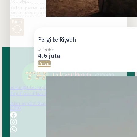
Kirim
Pergi ke Riyadh
Mulai dari
4.6 juta
Pesan
admin@tikethaji.com
Top Floor Plaza Marein
Jalan Jendral Sudirman Kav 76-78 Setiabudi, Jakarta
12910