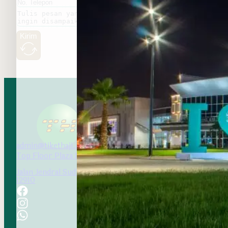
Kirim
admin@tikethaji.com
Top Floor Plaza Marein
Jalan Jendral Sudirman Kav 76-78 Setiabudi, Jakarta
12910