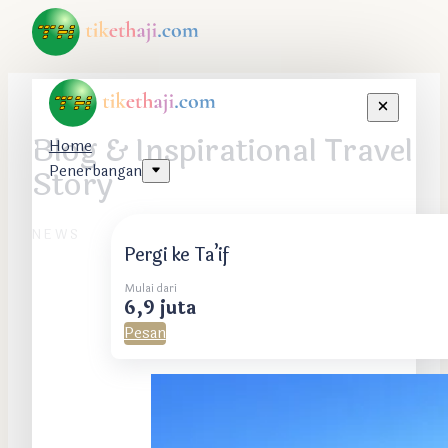
Blog & Inspirational Travel
Home
Penerbangan
Story
NEWS
Pergi ke Ta’if
Mulai dari
6,9 juta
Pesan