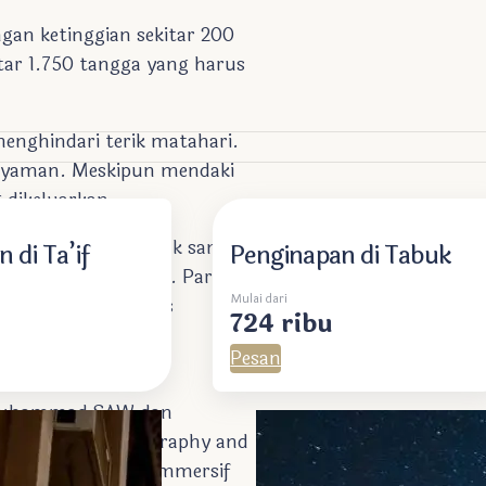
an ketinggian sekitar 200
tar 1.750 tangga yang harus
enghindari terik matahari.
nyaman. Meskipun mendaki
dikeluarkan .
an lingkungan. Banyak sampah
 di Ta’if
Penginapan di Tabuk
gotori area sekitar. Para
Mulai dari
a kebersihan situs
724 ribu
Pesan
 Muhammad SAW dan
the Prophet’s Biography and
arkan pengalaman immersif