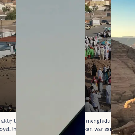
aktif telah memulai inisiatif untuk menghidupkan kemba
royek ini bertujuan untuk melestarikan warisan budaya 