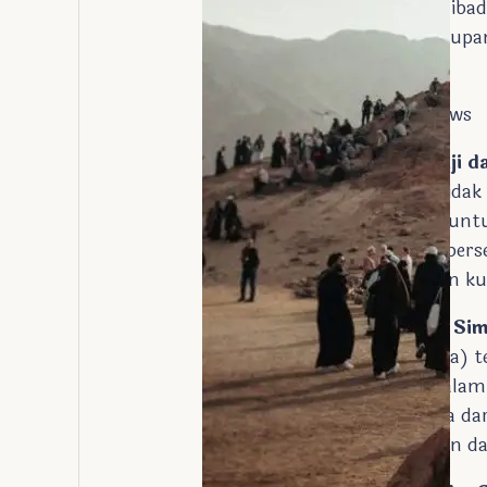
memberikan pengalaman ibadah
yang terkait dengan kehidu
Foto dok. Himpuhnews
Dampak pada Ibadah Haji d
Revitalisasi situs sejarah ti
baru bagi biro perjalanan un
mengunjungi situs-situs berse
yang sebelumnya mungkin kur
Jabal Nur dan Gua Hira: S
Jabal Nur (Gunung Cahaya) te
makna spiritual sangat dala
menerima wahyu pertama dari A
ini menandai awal kenabian da