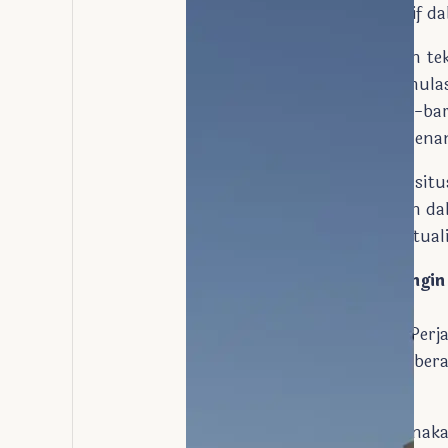
melalui tampilan interaktif d
Museum ini menggunakan tekn
Pameran 3D yang mensimulas
Replika digital dari barang
Paviliun interaktif yang men
Keberadaan museum dan situs
konteks historis yang lebih 
belakang sejarah dan spirituali
Tips bagi Jamaah yang Ingin
Perencanaan Itinerary
Sertakan dalam Rencana Perja
itinerary Umroh Anda. Bebera
bersejarah .
Waktu Kunjungan: Rencanakan