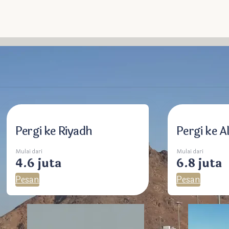
us Sejarah Mekkah 
 Modern
Pergi ke Riyadh
Pergi ke Al
Mulai dari
Mulai dari
4.6 juta
6.8 juta
Pesan
Pesan