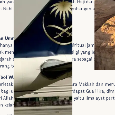
 yang lebih bermakna bagi jamaah Haji dan Umroh. Sit
pan Nabi Muhammad SAW dan perkembangan awal Islam
an Umroh
dak hanya memperkaya pengalaman spiritual jamaah teta
tuk mengembangkan paket wisata religi yang lebih bera
jarah seperti Jabal Nur dan Gua Hira sebagai bagian da
ang terekspos.
imbol Wahyu Pertama
rletak sekitar lima kilometer di utara Mekkah dan me
m bagi umat Islam. Di puncaknya terdapat Gua Hira,
llah SWT melalui Malaikat Jibril, yaitu lima ayat pert
n kelahiran Islam.