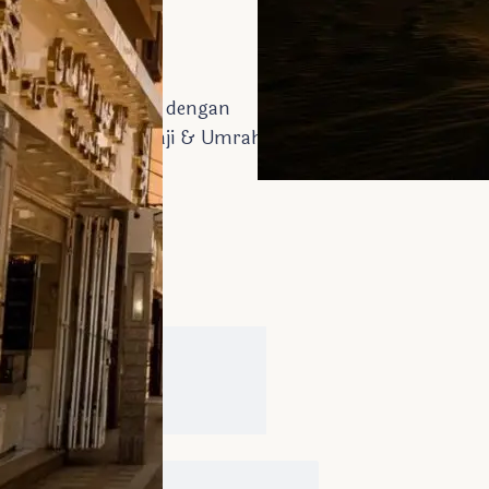
 dapat di sesuaikan dengan
and Arrangement Haji & Umrah
m