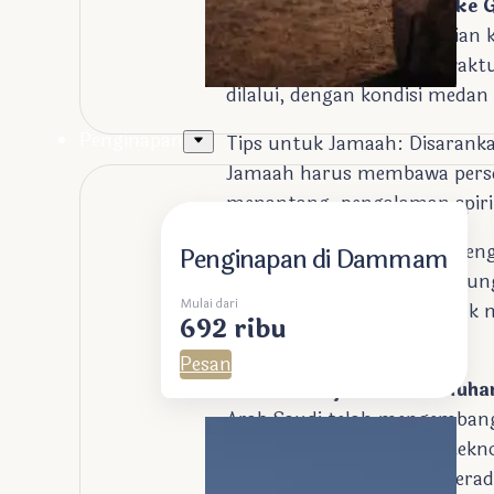
Pengalaman Berkunjung ke 
Medan dan Akses: Pendakian 
meter dan memerlukan waktu s
dilalui, dengan kondisi medan
Penginapan
Tips untuk Jamaah: Disaranka
Jamaah harus membawa persed
menantang, pengalaman spirit
Lokasi Jabal Nur saat ini me
Penginapan di Dammam
yang dibuang oleh pengunjung
Mulai dari
jamaah diimbau untuk tidak 
692 ribu
bersejarah ini .
Pesan
Museum Sejarah Nabi Mu
Arab Saudi telah mengemba
peradaban Islam dengan tekno
Islamic Civilization yang b