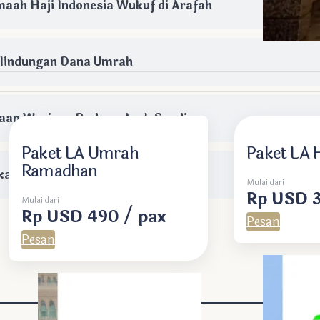
emaah Haji Indonesia Wukuf di Arafah
rlindungan Dana Umrah
yaan Warisan Budaya Arab Saudi
Paket LA Umrah
Paket LA H
Ramadhan
kan 221 Ribu Jemaah
Mulai dari
Rp USD 3
Mulai dari
Rp USD 490 / pax
Pesan
Pesan