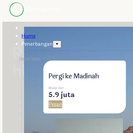
Home
Penerbangan
Revitalisasi Sit
Home
/
news
hingga Museum
Pergi ke Madinah
Mulai dari
5.9 juta
Pesan
Berita
haji dan umrah
Serba-serbi
By