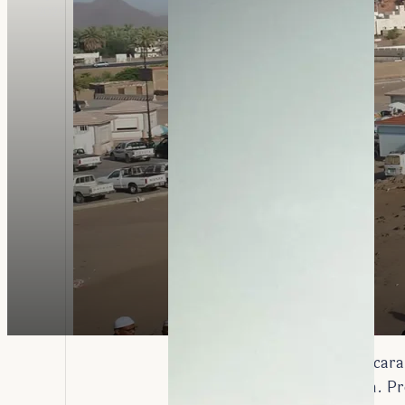
2025-09-18
4 minutes to read
Pemerintah Arab Saudi secara 
tersebar di sekitar Mekkah. P