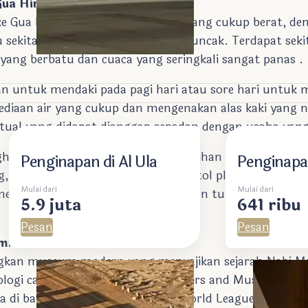
Gua Hira
ke Gua Hira membutuhkan usaha yang cukup berat, deng
ekitar 1-2 jam untuk mencapai puncak. Terdapat seki
 yang berbatu dan cuaca yang seringkali sangat panas .
n untuk mendaki pada pagi hari atau sore hari untuk m
iaan air yang cukup dan mengenakan alas kaki yang 
ual yang didapat dianggap sepadan dengan usaha yang 
nghadapi tantangan dalam hal kebersihan dan kelestari
Penginapan di Al Ula
Penginapan
, seperti bungkus makanan dan botol plastik, yang men
Mulai dari
Mulai dari
membuang sampah sembarangan dan turut serta menjag
5.9 juta
641 ribu
Pesan
Pesan
hammad SAW
ngkan museum modern yang menyajikan sejarah Nabi
logi canggih. The International Fairs and Museums of 
erada di bawah pengawasan Muslim World League menaw