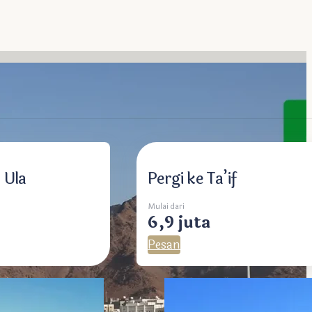
dari Jabal Nur
 Ula
Pergi ke Ta’if
Mulai dari
6,9 juta
Pesan