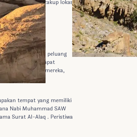
us-situs ini mencakup lokasi
.
pi juga menciptakan peluang
gam. Jamaah kini dapat
ri itinerary Umroh mereka,
rupakan tempat yang memiliki
 dimana Nabi Muhammad SAW
ama Surat Al-Alaq . Peristiwa