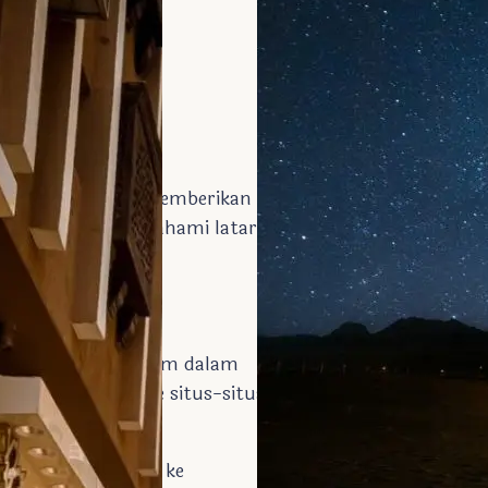
Islam, termasuk:
kah ke Madinah
ammad SAW
an Umroh dengan memberikan
pi juga dapat memahami latar
Jabal Nur dan museum dalam
asuk kunjungan ke situs-situs
amaian. Kunjungan ke