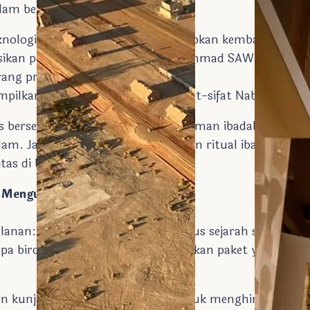
alam berbagai bahasa .
ologi mutakhir untuk menghidupkan kembali sejarah 
ikan perjalanan hijrah Nabi Muhammad SAW dari Mek
-barang pribadi Nabi Muhammad SAW
ampilkan mukjizat para nabi dan sifat-sifat Nabi Muh
 bersejarah ini melengkapi pengalaman ibadah Haji d
dalam. Jamaah tidak hanya melakukan ritual ibadah teta
tas di balik ritual-ritual tersebut.
 Mengunjungi Situs Sejarah
lanan: Masukkan kunjungan ke situs sejarah seperti 
pa biro perjalanan sudah menawarkan paket yang term
 kunjungan di luar jam sibuk untuk menghindari ker