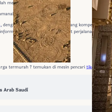
ah menyelesaikan ibadah inti.
 amanah ?
m
, dengan pilihan paket dan harga yang kompetitif yang
nformasi lebih lanjut tentang paket perjalanan dan L
harga termurah ? temukan di mesin pencari
tikethaji.co
 Arab Saudi