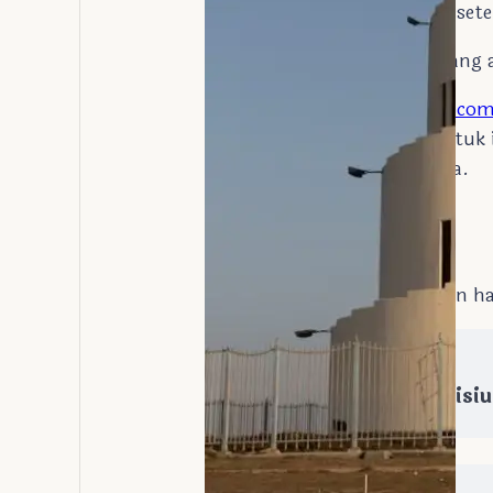
museum dapat dilakukan setel
Cari layanan LA Umroh yang
Temukan di
MoslemTour.co
kebutuhan grup anda, untuk i
segera kunjungi webnya ya.
Next
Previous
Cari tiket dan hotel dengan 
Trending
NEOM: Proyek Ambisius