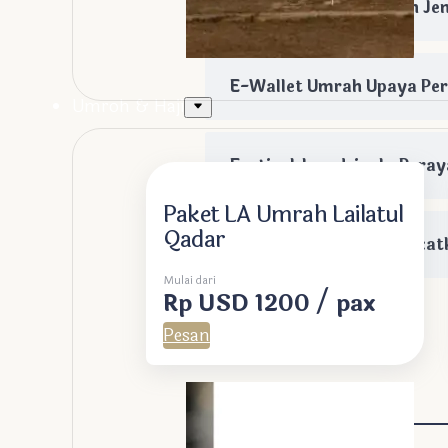
Hari Ini, 200 ribu Lebih J
E-Wallet Umrah Upaya Pe
Umroh & Haji
Festival Jenadriyah: Pera
Paket LA Umrah Lailatul
Qadar
Indonesia akan Berangkat
Mulai dari
Rp USD 1200 / pax
Pesan