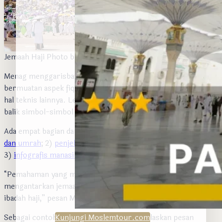
Jemaah Haji Photo by Yasir Gürbüz
Menag menggarisbawahi bahwa buku digital ini tidak hanya
bermuatan aspek fiqih semata, baik rukun, wajib, sunah atau
hal teknis lainnya. Lebih dari itu, dijelaskan juga hikmah di
balik simbol-simbol haji yang sarat makna berlapis-lapis itu.
Ada empat bagian dari e-book ini, yaitu: 1)
doa dan dzikir haji
dan umrah
; 2)
penjelasan makna spiritual ibadah haji
;
3)
infografis manasik haji;
dan 4)
tuntunan manasik haji
.
“Pemahaman yang menyeluruh ini diharapkan dapat
mengantarkan jemaah kepada pesan spiritual kesakralan
ibadah haji,” pesan Menag di Jakarta, Jumat (14/3/2025).
Sebagai contoh, e-book manasik ini menjelaskan pesan
Kunjungi Moslemtour.com