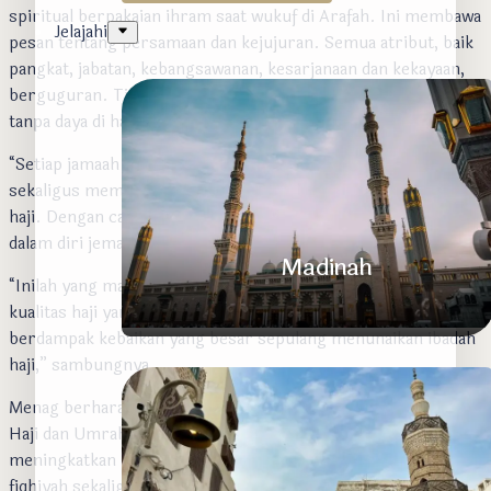
spiritual berpakaian ihram saat wukuf di Arafah. Ini membawa
Jelajahi
pesan tentang persamaan dan kejujuran. Semua atribut, baik
pangkat, jabatan, kebangsawanan, kesarjanaan dan kekayaan,
berguguran. Tinggalah seorang diri sebagai manusia lemah
tanpa daya di hadapan Allah Yang Maha Kuasa.
“Setiap jamaah haji perlu memahami makna simbolik dan
sekaligus memaknai secara sufistik di balik simbol-simbol
haji. Dengan cara itu, akan terjadi perubahan mendasar di
dalam diri jemaah,” pesan Menag.
Madinah
“Inilah yang mampu menghadirkan haji mabrur, sebuah
kualitas haji yang menjadi idaman bagi para hujjaj, yang akan
berdampak kebaikan yang besar sepulang menunaikan ibadah
haji,” sambungnya.
Menag berharap, buku elektronik tentang Bimbingan Manasik
Haji dan Umrah ini dapat membantu setiap jemaah haji
Kota Nabi yang Penuh Kedamaian
meningkatkan pemahamannya tentang ibadah haji dari aspek
fiqhiyah sekaligus memahami simbol filosofis manasik, serta