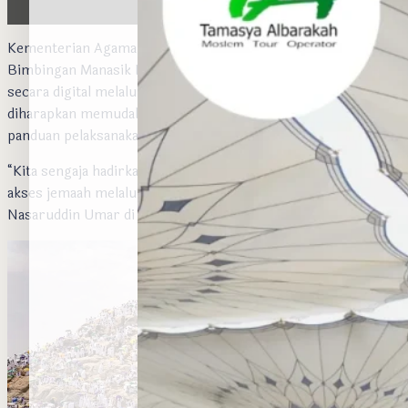
Kementerian Agama merilis buku elektronik (e-book)
Bimbingan Manasik Haji dan Umrah. Buku ini bisa diakses
secara digital melalui gadget atau ponsel pintar sehingga
diharapkan memudahkan jemaah Indonesia dalam mengakses
panduan pelaksanakan ibadah haji.
“Kita sengaja hadirkan versi e-book untuk memudahkan
akses jemaah melalui ponsel mereka,” ujar Menteri Agama
Nasaruddin Umar di Jakarta, Jumat (14/3/2015).