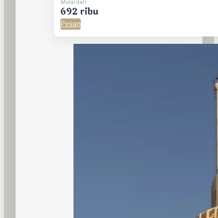
Mulai dari
692 ribu
Pesan