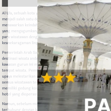
Al Ula, sebuah kota yang terletak di barat laut Arab Saudi, kini
menjadi salah satu destinasi wisata yang sedang naik daun,
menawarkan keindahan alam yang luar biasa, situs sejarah
yang mengagumkan, dan budaya yang kaya. Al Ula memukau
para wisatawan dengan menampilkan perpaduan unik antara
keanekaragaman lingkungan dan sejarah yang bermakna.
Pemerintah Arab Saudi bahkan menjadikan Al-Ula sebagai
destinasi wisata andalan. Dalam beberapa tahun terakhir,
kawasan gurun ini mengalami lonjakan pembangunan sebagai
tempat wisata. Pembangunan ini merupakan bagian dari
upaya melestarikan situs warisan pra-Islam untuk menarik
semua wisatawan termasuk nonmuslim. Tempat ini akan
memiliki gedung konser sendiri, restoran, dan beberapa
hotel yang dioperasikan oleh manajemen internasional.
Namun, sebelum menjadi permata pariwisata, Al-Ula pernah
terhubung dengan kisah-kisah misterius yang melibatkan